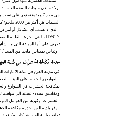
المبيدات الحشرية منها أنواع كثيرة فمنها المبيدات الزراعية و مبيدات الصحة العامة, وسوف نركز هنا علي مبيدات الصحة العامة .
اولا : ما هي مبيدات الصحة العامة ؟
هي مواد كيميائية تحتوي علي نسب مح
المبيدات هي
الذي لا يسبب أي مشاكل أو أمراض صحية .
ما هي الجرعة القاتلة النصفية للمبيد LD50 ؟
تعرف علي أنها الجرعة التي من شأن
وتقاس بمقياس ملجم من المبيد / كجم من وزن الجسم, فكلما زاد رقم الجرعة القاتلة للمبيد قلت السمية..
خدمة مكافحة الحشرات من بلدية العي
في مدينة العين في دولة الامارات الع
والقوارض, للحفاظ علي البيئة والصحة
بمكافحة الحشرات في الشوارع والسا
ومقاييس محدده تستند الي مواسم ت
الحشرات, وغيرها من العوامل المرتبطه بالحشرات.
توفر بلدية العين خدمة مكافحة الحشرات والافات للمواطنين عن طريق بعض شركات مكافحة الحشرات التي تعاقدت معهم من اجل ذلك.
تراقب بلدية العين شركات مكافحة ال