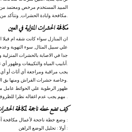
المبيد المستخدم مرخص ومعتمد من هيئ
مكافحة وابادة الحشرات, وتتأكد من حصولهم علي التدريب المناسب والتراخيص اللازمة من الهيئات المعنية.
مكافحة الحشرات المنزلية في العين
ان المنازل سواء كانت شقه ام فيلا 
علي سبيل المثال, سوء التهوية وعدم
جدا في الاصابة بالحشرات المنزلية
أنابيب المياه والتكييفات وظهور أي تسرب فيها.
يجب مراقبة ومراجعة أي أثاث أو أي أ
وخاصة حشرات الفراش ومنها بق الفراش وحشرات البراغيث وحشرات القمل وحشرات السوس وغيرها.
ظهور الرطوبة علي الحوائط عامل مه
مهم يجب عدم اغفاله نظرا للظروف الجوية في العين .
كيف تضع خطه ناجحة لمكافحة الحشرات
وضع خطة ناجحة لأعمال مكافحة آفات الصحة العامة في العين والعين فلابد من القيام بالإجراءات التالية :
أولا : تحليل الوضع الراهن :