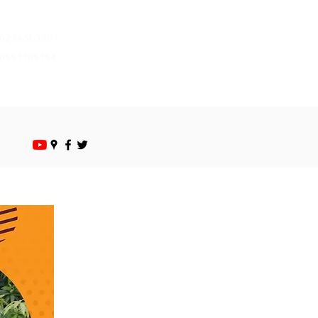
mazayapestcontrol@gmail.com
02 6650399 |
0557785754