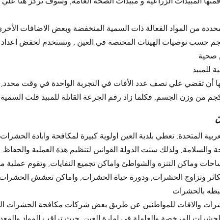
ددة من المواد الفعالة ذات السمية المنخفضة وبعض الاضافات الأخري,
 أكثر من 2000 ملجم/ كجم حسب توصيات الهيئات المختصة في العين , وتستخدم لخفض اع
ها أن تقضي علي نصف عدد الأفات في التجربة الواحدة في وقت محدد, 
ن
ربية المتحدة, تعطي بلدية العين اولوية كبيرة لمكافحة وابادة الحشرات 
 والسلامة, ولذلك سنت الدولة القوانين لتنظيم هذة العملية والحفاظ عل
حات وماكن التنزه والشواطئ واماكن تجميع النفايات, وتقوم عملية مك
كاثر وتزاوج الحشرات, ودورة حياة الحشرات, واماكن تعشش الحشرات
حشرات المرخصة والعاملة في امارة العين, حيث تراقب المواد والمعدا