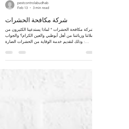
pestcontrolabudhab
Feb 13
3 min read
شركة مكافحة الحشرات
شركة مكافحة الحشرات * لماذا يستدعينا الكثيرون من
عملائنا وزبائننا من أهل أبوظبي والعين الكرام؟ والجواب
: وذلك لتقديم خدمة الوقاية من الحشرات الضارة
بمنازلهم أو حقولهم أو مزارعهم أو حدائقهم أوحتى
بأجسامهم , كذلك من أجل مكافحة الحشرات التي
تواجدت بالفعل في الأماكن المذكورة سلفا . * للأسف
الفريق الثاني من الكرام من أهل أبوظبي والعين يقوم
باستدعاء شركتنا متأخرين زمنيا إذ المفروض والأولى أن
يستدعي فرق عملنا قيل وجود الحشرات لتقليل آثارها
السلبية ، أو منع حدوث تلك الآثار من ا