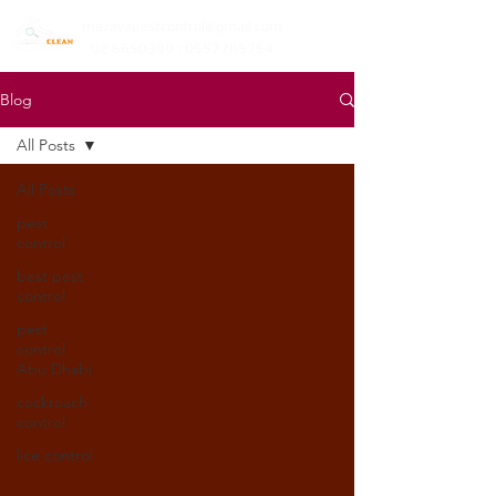
mazayapestcontrol@gmail.com
02 6650399 | 0557785754
Blog
All Posts
All Posts
pest
control
best pest
control
pest
control
Abu Dhabi
cockroach
control
lice control