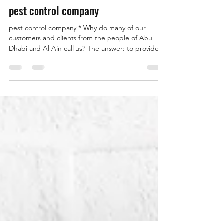
Feb 20
3 min read
pest control company
pest control company * Why do many of our
customers and clients from the people of Abu
Dhabi and Al Ain call us? The answer: to provide a
service of protection against harmful insects in
their homes, fields, farms, gardens, or even their
bodies, as well as in order to combat insects that
are already present in the previously mentioned
places. * Unfortunately, the second team of the
honorable people of Abu Dhabi and Al Ain is
calling our company late in time, as it is supposed