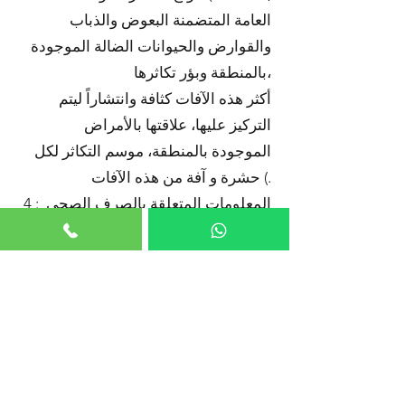
العامة المتضمنة البعوض والذباب
والقوارض والحيوانات الضالة الموجودة
بالمنطقة وبؤر تكاثرها،
أكثر هذه الآفات كثافة وانتشاراً ليتم
التركيز عليها، علاقتها بالأمراض
الموجودة بالمنطقة، موسم التكاثر لكل
حشرة و آفة من هذه الآفات (.
4 : المعلومات المتعلقة بالصرف الصحي
واذا كان هنالك أي مشاكل متعلقة بها مثل
وجود تسربات قد تسبب بيئة مناسبة
لتكاثر يرقات حشرات البعوض ، وجود
حظائر تربية الحيوانات .
5 : معلومات عن أعمال مكافحة
الحشرات وتشمل معرفة المعدات
والأدوات والأجهزة المتوفرة