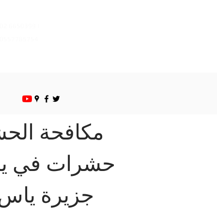
mazayapestcontrol@gmail.com
02 6650399 |
0557785754
مكافحة الحش
حشرات في يا
جزيرة ياس 