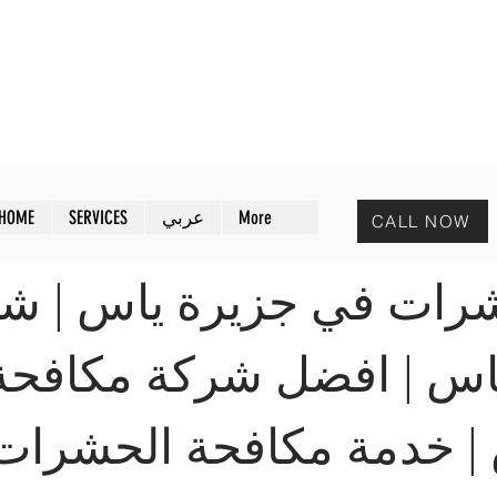
MAZAYA PEST CONTROL
افض
مـزايا لمكافحة الحشرات
More
عربي
SERVICES
HOME
CALL NOW
رات في جزيرة ياس | ش
س | افضل شركة مكافح
| خدمة مكافحة الحشرات