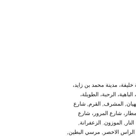
ليفة، مدينة محمد بن زايد،
باهية، الرحبة، الطويلة،
نهيان, المشرف, القرم, شارع
مطار، شارع المرور، شارع
لنار, الموزون. الزعفرانة,
ة, الراس الاخصر, مرسي البطين,