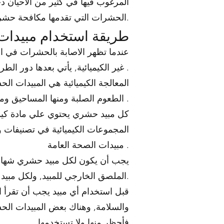
المرغوب فيها في كثير من الأحيان 
الحشرات التي تقدمها مكافحة حشرات جزيرة ياس منع دخولهم إلى منزلك بنجاح.
طريقة استخدام مبيدا
عندما تظهر الاصابة بالحشرات في ا
غير الكيميائية, يأتي بعدها دور الطرق الكيميائية في معالجة الحشرات .
المعالجة الكيميائية هي المبيدات ال
الطعوم الصلبة ومنها المساحيق ومنها الكبسولات ومنها الغازات المضغوطه .
كل مبيد حشري يحتوي علي مادة كيميا
المجموعات الكيميائية في تصنيفات 
مبيدات الصحة العامة .
يجب أن يكون لكل مبيد حشري شهاد
الملصق الخارجي للمبيد, ولكل مبيد حشري شهادة بيانات الصحة والسلامة.
قبل استخدام أي مبيد يجب أن تقرأ 
والسلامة, وهناك بعض المبيدات الح
فأحظر منها ولا تستخدمها