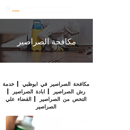
mazayapestcontrol@gmail.com
02 6650399 | 0557785754
مكافحة الصراصير
مكافحة الصراصير في ابوظبي | خدمة
رش الصراصير | ابادة الصراصير |
التخص من الصراصير | القضاء علي
الصراصير