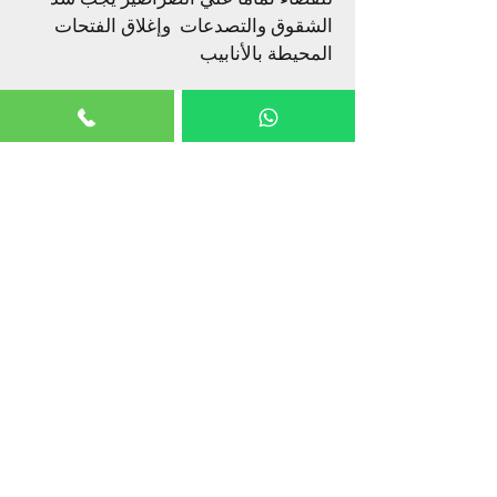
الشقوق والتصدعات وإغلاق الفتحات
المحيطة بالأنابيب
لمزيد من السيطرة علي
الصراصير تأكد من إحكام
إطارات النوافذ والأبواب وعدم
وجود فجوات لمنع الدخول
الصراصير من الخارج ، ولا
تنسي أن التنظيف والكنس
بالمكنسة الكهربائية مهمان
للغاية في جميع الأوقات
للقضاء علي الصراصير
واحكام اغلاق فتحات الصرف
الصحي وتنظيفها وصيانتها
دائما