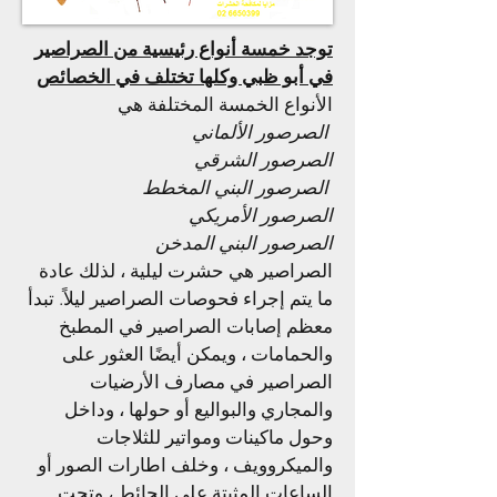
توجد خمسة أنواع رئيسية من الصراصير
في أبو ظبي وكلها تختلف في الخصائص
الأنواع الخمسة المختلفة هي
الصرصور الألماني
الصرصور الشرقي
الصرصور البني المخطط
الصرصور الأمريكي
الصرصور البني المدخن
الصراصير هي حشرت ليلية ، لذلك عادة
ما يتم إجراء فحوصات الصراصير ليلاً. تبدأ
معظم إصابات الصراصير في المطبخ
والحمامات ، ويمكن أيضًا العثور على
الصراصير في مصارف الأرضيات
والمجاري والبواليع أو حولها ، وداخل
وحول ماكينات ومواتير للثلاجات
والميكروويف ، وخلف اطارات الصور أو
الساعات المثبتة على الحائط ، وتحت