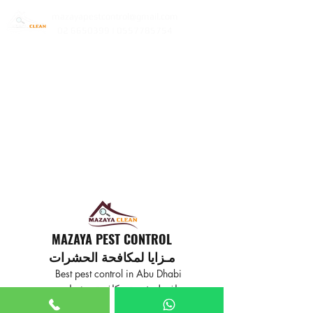
mazayapestcontrol@gmail.com
02 6650399 | 0557785754
MAZAYA PEST CONTROL
مـزايا لمكافحة الحشرات
Best pest control in Abu Dhabi
افضل خدمة مكافحة حشرات
في ابوظبي