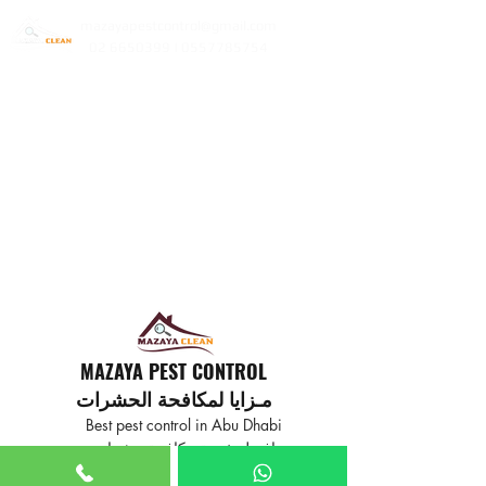
mazayapestcontrol@gmail.com
02 6650399 | 0557785754
MAZAYA PEST CONTROL
مـزايا لمكافحة الحشرات
Best pest control in Abu Dhabi
افضل خدمة مكافحة حشرات
في ابوظبي