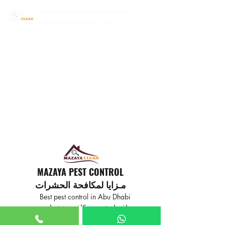
mazayapestcontrol@gmail.com
02 6650399 | 0557785754
MAZAYA PEST CONTROL
مـزايا لمكافحة الحشرات
Best pest control in Abu Dhabi
افضل خدمة مكافحة حشرات
في ابوظبي