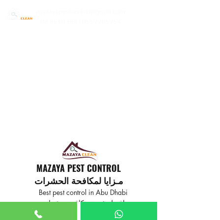
mazayapestcontrol@gmail.com
02 6650399 | 0557785754
MAZAYA PEST CONTROL
مـزايا لمكافحة الحشرات
Best pest control in Abu Dhabi
افضل خدمة مكافحة حشرات
في ابوظبي