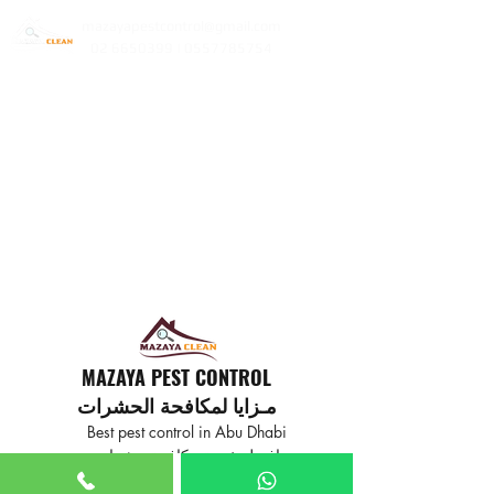
mazayapestcontrol@gmail.com
02 6650399 | 0557785754
MAZAYA PEST CONTROL
مـزايا لمكافحة الحشرات
Best pest control in Abu Dhabi
افضل خدمة مكافحة حشرات
في ابوظبي