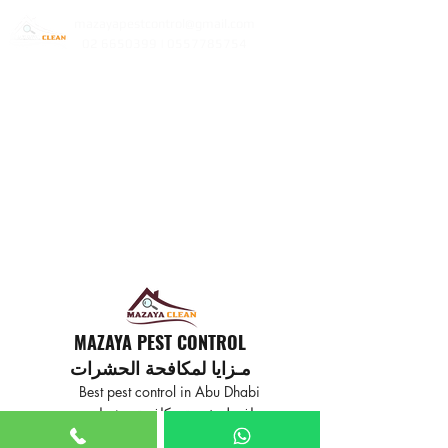
mazayapestcontrol@gmail.com
02 6650399 | 0557785754
MAZAYA PEST CONTROL
مـزايا لمكافحة الحشرات
Best pest control in Abu Dhabi
افضل خدمة مكافحة حشرات
في ابوظبي