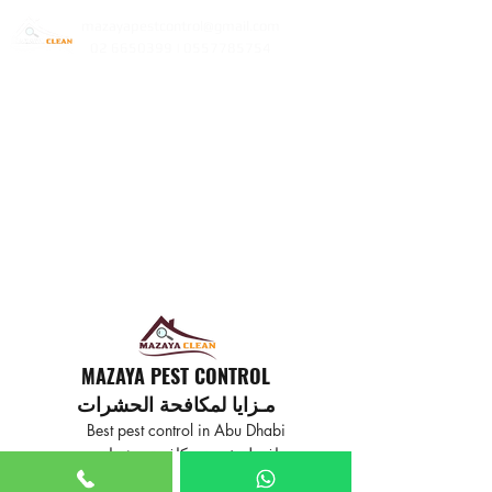
mazayapestcontrol@gmail.com
02 6650399 | 0557785754
MAZAYA PEST CONTROL
مـزايا لمكافحة الحشرات
Best pest control in Abu Dhabi
افضل خدمة مكافحة حشرات
في ابوظبي