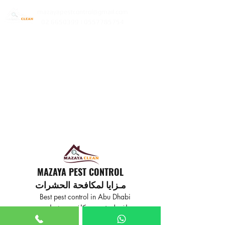
mazayapestcontrol@gmail.com
02 6650399 | 0557785754
MAZAYA PEST CONTROL
مـزايا لمكافحة الحشرات
Best pest control in Abu Dhabi
افضل خدمة مكافحة حشرات
في ابوظبي