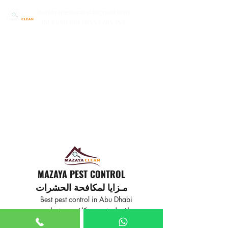
mazayapestcontrol@gmail.com
02 6650399 | 0557785754
MAZAYA PEST CONTROL
مـزايا لمكافحة الحشرات
Best pest control in Abu Dhabi
افضل خدمة مكافحة حشرات
في ابوظبي