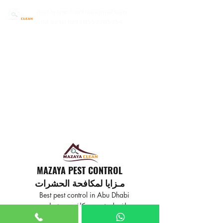
mazayapestcontrol@gmail.com
02 6650399 | 0557785754
MAZAYA PEST CONTROL
مـزايا لمكافحة الحشرات
Best pest control in Abu Dhabi
افضل خدمة مكافحة حشرات
في ابوظبي