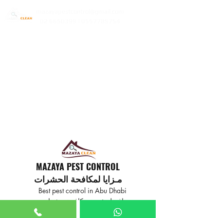
mazayapestcontrol@gmail.com
02 6650399 | 0557785754
MAZAYA PEST CONTROL
مـزايا لمكافحة الحشرات
Best pest control in Abu Dhabi
افضل خدمة مكافحة حشرات
في ابوظبي