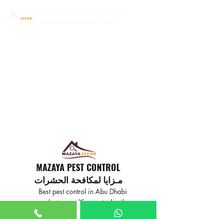
mazayapestcontrol@gmail.com
02 6650399 | 0557785754
MAZAYA PEST CONTROL
مـزايا لمكافحة الحشرات
Best pest control in Abu Dhabi
افضل خدمة مكافحة حشرات
في ابوظبي