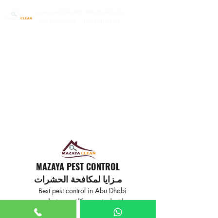
mazayapestcontrol@gmail.com
02 6650399 | 0557785754
MAZAYA PEST CONTROL
مـزايا لمكافحة الحشرات
Best pest control in Abu Dhabi
افضل خدمة مكافحة حشرات
في ابوظبي