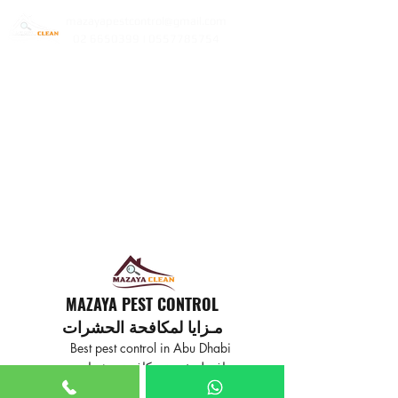
mazayapestcontrol@gmail.com
02 6650399 | 0557785754
MAZAYA PEST CONTROL
مـزايا لمكافحة الحشرات
Best pest control in Abu Dhabi
افضل خدمة مكافحة حشرات
في ابوظبي