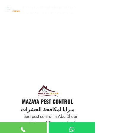
mazayapestcontrol@gmail.com
02 6650399 | 0557785754
MAZAYA PEST CONTROL
مـزايا لمكافحة الحشرات
Best pest control in Abu Dhabi
افضل خدمة مكافحة حشرات
في ابوظبي